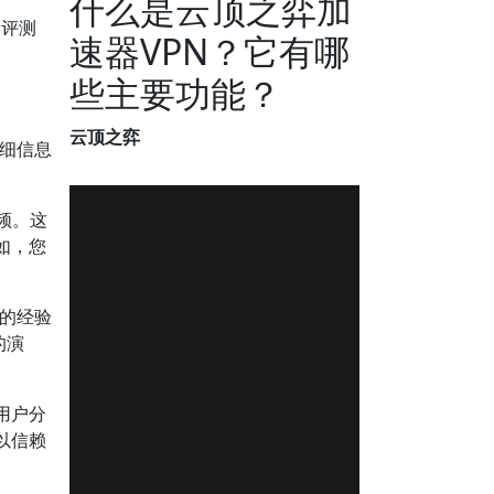
什么是云顶之弈加
的评测
速器VPN？它有哪
些主要功能？
云顶之弈
详细信息
频。这
如，您
们的经验
的演
用户分
以信赖