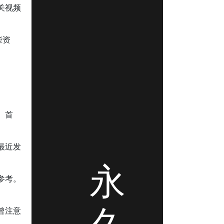
关视频
些资
。首
最近发
永
参考。
久
曾注意