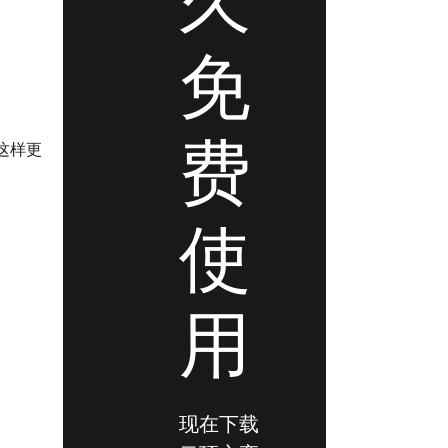
免
费
这样更
使
用
现在下载